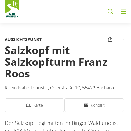
Zum Hauptinhalt springen
AUSSICHTSPUNKT
Teilen
Salzkopf mit
Salzkopfturm Franz
Roos
Rhein-Nahe Touristik,
Oberstraße 10,
55422
Bacharach
Karte
Kontakt
Der Salzkopf liegt mitten im Binger Wald und ist
mit 624 Metern Höhe der höchste Gipfel im