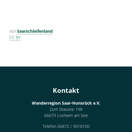
von
Saarschleifenland
CC BY
Kontakt
Wanderregion Saar-Hunsrück e.V.
Zum Stausee 198
66679 Losheim am See
Telefon 06872 / 9018100