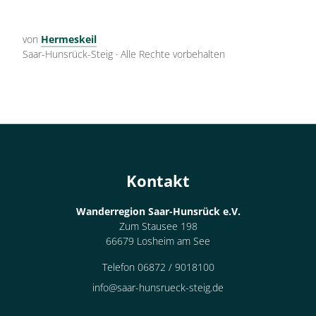
von
Hermeskeil
Saar-Hunsrück-Steig
·
Alle Rechte vorbehalten
Kontakt
Wanderregion Saar-Hunsrück e.V.
Zum Stausee 198
66679 Losheim am See
Telefon 06872 / 9018100
info@saar-hunsrueck-steig.de