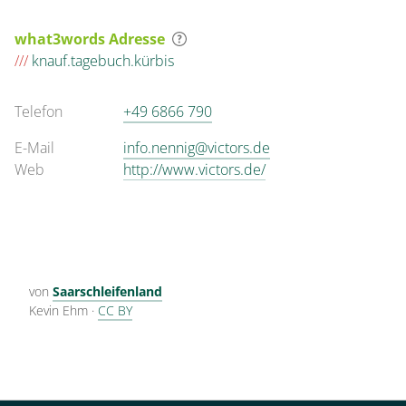
what3words Adresse
///
knauf.tagebuch.kürbis
Telefon
+49 6866 790
E-Mail
info.nennig@victors.de
Web
http://www.victors.de/
von
Saarschleifenland
Kevin Ehm
·
CC BY