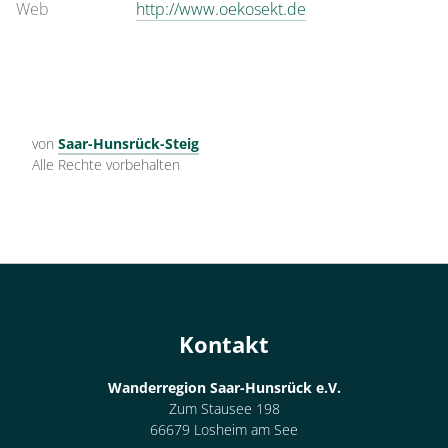
Web
http://www.oekosekt.de
von
Saar-Hunsrück-Steig
Alle Rechte vorbehalten
Kontakt
Wanderregion Saar-Hunsrück e.V.
Zum Stausee 198
66679 Losheim am See