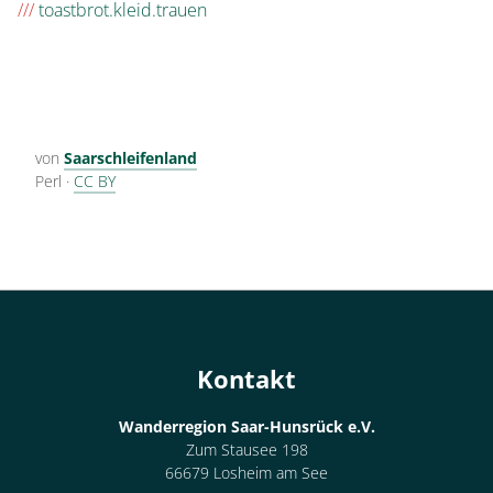
///
toastbrot.kleid.trauen
von
Saarschleifenland
Perl
·
CC BY
Kontakt
Wanderregion Saar-Hunsrück e.V.
Zum Stausee 198
66679 Losheim am See