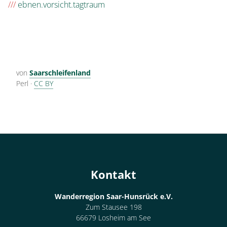
///
ebnen.vorsicht.tagtraum
von
Saarschleifenland
Perl
·
CC BY
Kontakt
Wanderregion Saar-Hunsrück e.V.
Zum Stausee 198
66679 Losheim am See