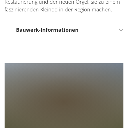
Restaurierung und der neuen Orgel, sie zu einem
faszinierenden Kleinod in der Region machen.
Bauwerk-Informationen
Baustil
Gotik:
von Frankreich ausgehende Epoche des
europäischen, späten Mittelalters mit filigranen,
hochstrebenden Bauwerken, wie Kirchen,
Klosteranlagen und Rathäusern. Besondere
Merkmale sind u.a. Spitzbögen, Maßwerk und
Strebewerk.