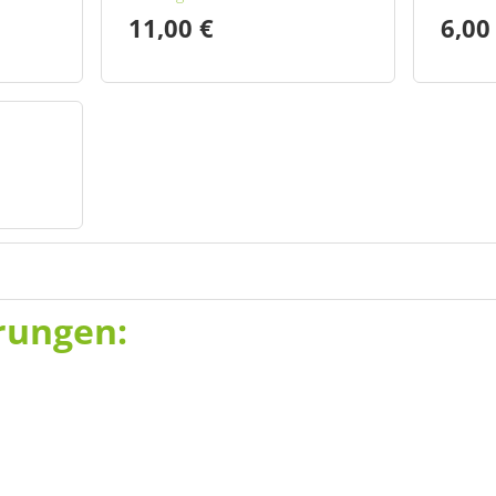
11,00 €
6,00
rungen:
Ermäßigt
Kinder
12,00 €
7,00
Ermäßigt
Kinder
17,00 €
10,0