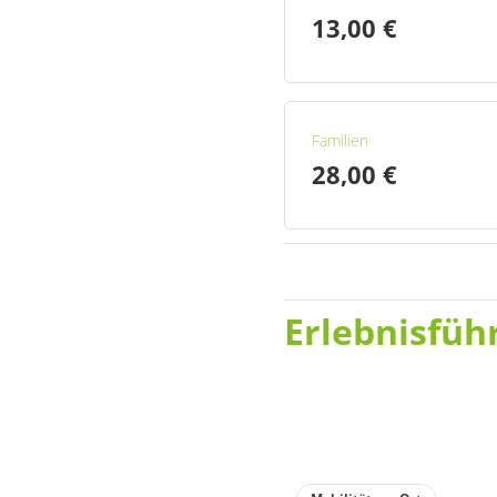
13,00 €
Familien
28,00 €
Erlebnisfüh
Stadtrundgang 2
14,00 €
Erwachsene
19,00 €
Familien