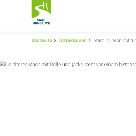
Zum Hauptinhalt springen
Startseite
Attraktionen
Stadt- / Erlebnisführu
Subnavigation umschalten
Subnavigation umschalten
Subnavigation umschalten
Subnavigation umschalten
Subnavigation umschalten
Subnavigation umschalten