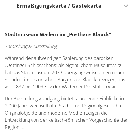
Ermäßigungskarte / Gästekarte
Teilnahme Saarland Card?
Saarland Card
Stadtmuseum Wadern im „Posthaus Klauck“
Sammlung & Ausstellung
Vorteil
Während der aufwendigen Sanierung des barocken
Mit der Saarland Card kostenfreier Eintritt.
„Oettinger Schlösschens“ als eigentlichem Museumssitz
hat das Stadtmuseum 2023 übergangsweise einen neuen
Standort im historischen Bürgerhaus Klauck bezogen, das
von 1832 bis 1909 Sitz der Waderner Poststation war.
Der Ausstellungsrundgang bietet spannende Einblicke in
2.000 Jahre wechselhafte Stadt- und Regionalgeschichte.
Originalobjekte und moderne Medien zeigen die
Entwicklung von der keltisch-römischen Vorgeschichte der
Region …