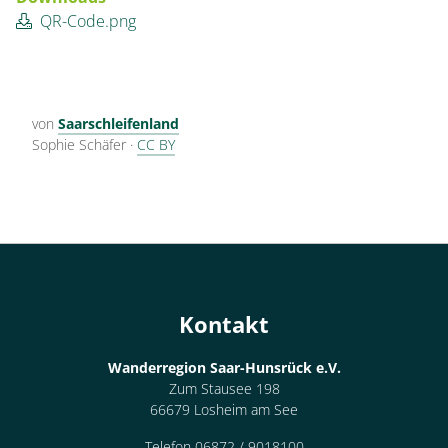
QR-Code.png
von
Saarschleifenland
Sophie Schäfer
·
CC BY
Kontakt
Wanderregion Saar-Hunsrück e.V.
Zum Stausee 198
66679 Losheim am See
Telefon 06872 / 9018100