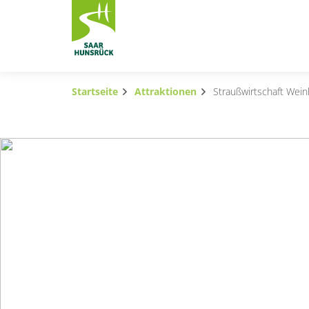
Zum Hauptinhalt springen
Startseite
Attraktionen
Straußwirtschaft Wein
Subnavigation umschalten
Subnavigation umschalten
Subnavigation umschalten
Subnavigation umschalten
Subnavigation umschalten
Subnavigation umschalten