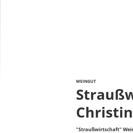
WEINGUT
Straußw
Christi
"Straußwirtschaft" Wei