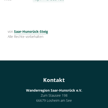
von
Saar-Hunsrück-Steig
Alle Rechte vorbehalten
Kontakt
Wanderregion Saar-Hunsrück e.V.
Zum Stausee 198
66679 Losheim am See