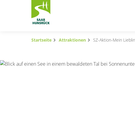
Zum Hauptinhalt springen
Startseite
Attraktionen
SZ-Aktion-Mein Lieblin
Subnavigation umschalten
Subnavigation umschalten
Subnavigation umschalten
Subnavigation umschalten
Subnavigation umschalten
Subnavigation umschalten