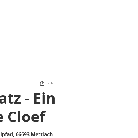
Teilen
tz - Ein
e Cloef
lpfad
,
66693
Mettlach