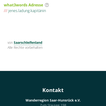
what3words Adresse
///
jenes.ladung.kapitänin
von
Saarschleifenland
Alle Rechte vorbehalten
Kontakt
Wanderregion Saar-Hunsrück e.V.
Zum Stausee 198