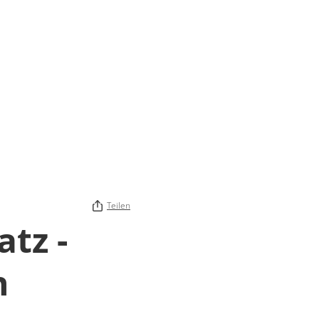
Teilen
atz -
n