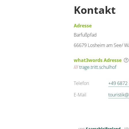
Kontakt
Adresse
Barfußpfad
66679 Losheim am See/ W
what3words Adresse
///
trage.tritt.schulhof
Telefon
+49 6872
E-Mail
touristik
von
Saarschleifenland
·
Al