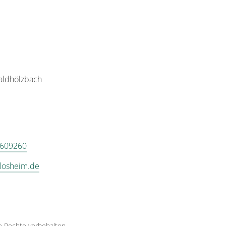
aldhölzbach
 609260
@losheim.de
le Rechte vorbehalten