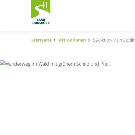
Zum Hauptinhalt springen
Startseite
Attraktionen
SZ-Aktion-Mein Lieblin
Subnavigation umschalten
Subnavigation umschalten
Subnavigation umschalten
Subnavigation umschalten
Subnavigation umschalten
Subnavigation umschalten