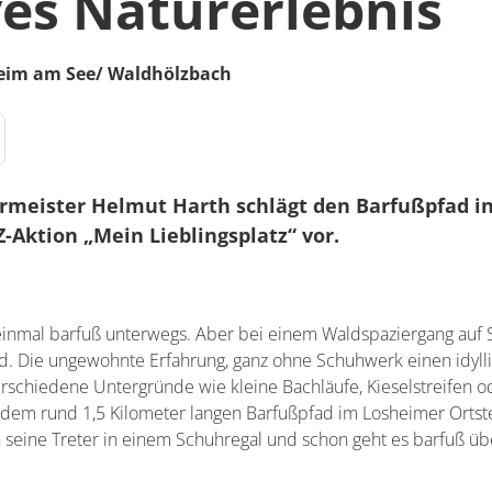
ves Naturerlebnis
eim am See/ Waldhölzbach
rmeister Helmut Harth schlägt den Barfußpfad in
-Aktion „Mein Lieblingsplatz“ vor.
einmal barfuß unterwegs. Aber bei einem Waldspaziergang auf S
d. Die ungewohnte Erfahrung, ganz ohne Schuhwerk einen idyll
rschiedene Untergründe wie kleine Bachläufe, Kieselstreifen o
dem rund 1,5 Kilometer langen Barfußpfad im Losheimer Ortst
seine Treter in einem Schuhregal und schon geht es barfuß übe