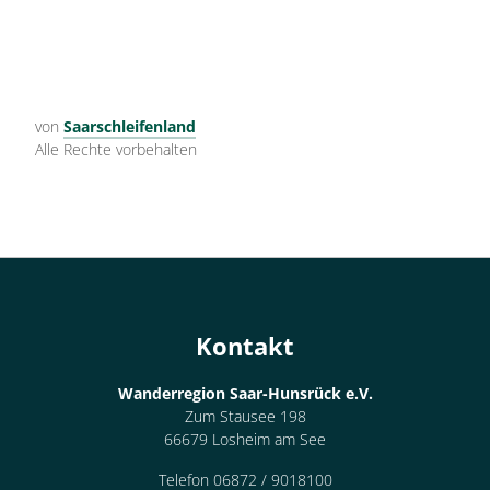
von
Saarschleifenland
Alle Rechte vorbehalten
Kontakt
Wanderregion Saar-Hunsrück e.V.
Zum Stausee 198
66679 Losheim am See
Telefon 06872 / 9018100