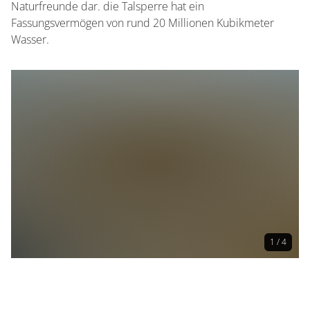
Naturfreunde dar. die Talsperre hat ein
Fassungsvermögen von rund 20 Millionen Kubikmeter
Wasser.
1 / 4