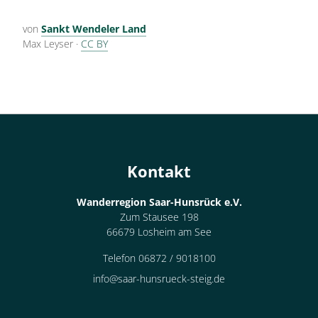
von
Sankt Wendeler Land
Max Leyser
·
CC BY
Kontakt
Wanderregion Saar-Hunsrück e.V.
Zum Stausee 198
66679 Losheim am See
Telefon 06872 / 9018100
info@saar-hunsrueck-steig.de