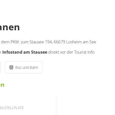
lanen
it dem PKW: zum Stausee 194, 66679 Losheim am See
le
Infostand am Stausee
direkt vor der Tourist Info
Bus und Bahn
en
LSTELLPLATZ