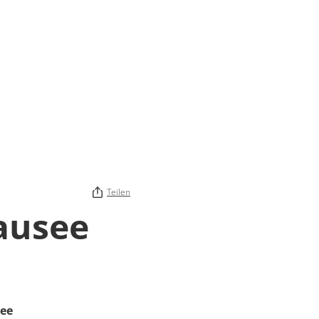
Teilen
ausee
ee