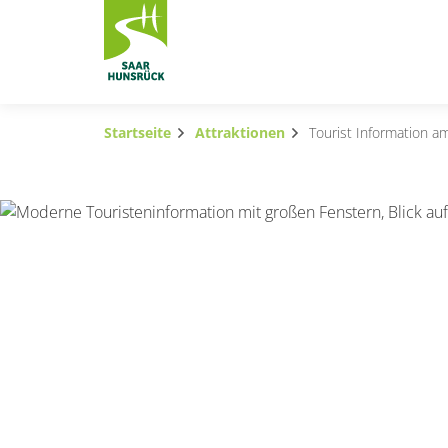
Zum Hauptinhalt springen
Startseite
Attraktionen
Tourist Information 
Subnavigation umschalten
Subnavigation umschalten
Subnavigation umschalten
Subnavigation umschalten
Subnavigation umschalten
Subnavigation umschalten