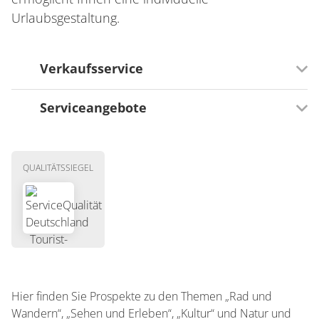
Urlaubsgestaltung.
Verkaufsservice
Serviceangebote
Gibt es einen Lieferservice?
Es gibt einen Verkaufstand
Zusätzliche Serviceangebote
QUALITÄTSSIEGEL
Toilette zur kostenlosen öffentlichen Nutzung
Freies WLAN
Hier finden Sie Prospekte zu den Themen „Rad und
Wandern“, „Sehen und Erleben“, „Kultur“ und Natur und