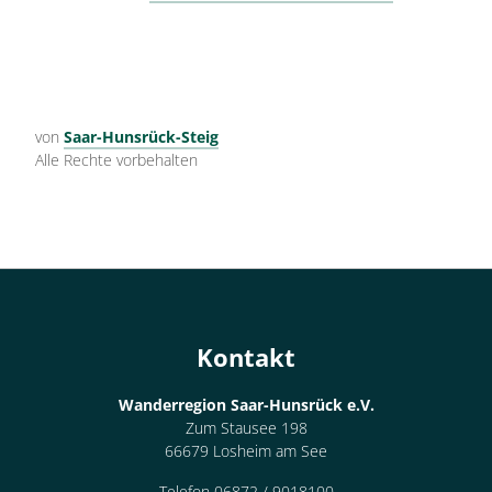
von
Saar-Hunsrück-Steig
Alle Rechte vorbehalten
Kontakt
Wanderregion Saar-Hunsrück e.V.
Zum Stausee 198
66679 Losheim am See
Telefon 06872 / 9018100