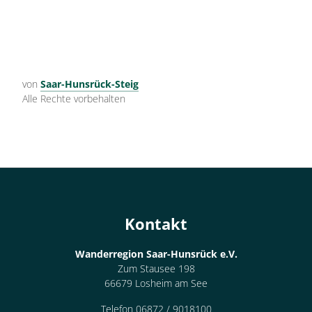
von
Saar-Hunsrück-Steig
Alle Rechte vorbehalten
Kontakt
Wanderregion Saar-Hunsrück e.V.
Zum Stausee 198
66679 Losheim am See
Telefon 06872 / 9018100