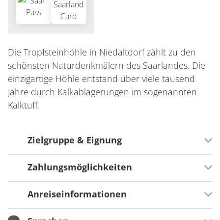
Die Tropfsteinhöhle in Niedaltdorf zählt zu den
schönsten Naturdenkmälern des Saarlandes. Die
einzigartige Höhle entstand über viele tausend
Jahre durch Kalkablagerungen im sogenannten
Kalktuff.
Zielgruppe & Eignung
Zahlungsmöglichkeiten
Ausrichtung
In kleinen Gruppen möglich
Anreiseinformationen
Zahlungsmöglichkeiten
Für Familien besonders geeignet
Barzahlung