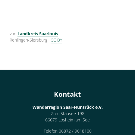
von
Landkreis Saarlouis
Rehlingen-Siersburg
·
CC BY
Kontakt
Wanderregion Saar-Hunsrück e.V.
Zum Stausee 198
66679 Losheim am See
Telefon 06872 / 9018100