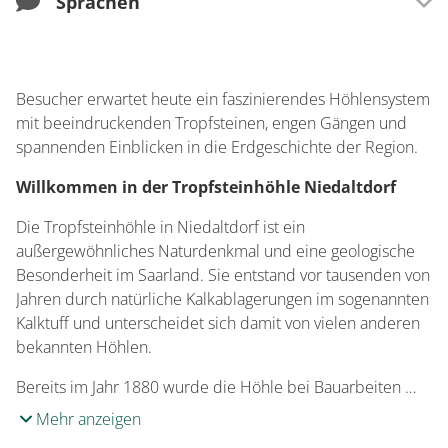
Sprachen
Verkehrsinfrastruktur
EC-Card / Maestro
Altersgruppe Kinder
Parkmöglichkeiten am Haus
12+ Jahre
Sprachen
7-11 Jahre
Englisch
Entfernung zur nächsten Au­to­bahn­an­schluss­
Besucher erwartet heute ein faszinierendes Höhlensystem
Italienisch
stel­le (in km)
Haustiere
mit beeindruckenden Tropfsteinen, engen Gängen und
Deutsch
spannenden Einblicken in die Erdgeschichte der Region.
Haustiere sind nicht erlaubt
14km
Französisch
Willkommen in der Tropfsteinhöhle Niedaltdorf
Spanisch
Entfernung zum nächsten Bahnhof (in km)
Die Tropfsteinhöhle in Niedaltdorf ist ein
0,5km
außergewöhnliches Naturdenkmal und eine geologische
Besonderheit im Saarland. Sie entstand vor tausenden von
Jahren durch natürliche Kalkablagerungen im sogenannten
Entfernung zur nächsten ÖPNV-Haltestelle (in
Kalktuff und unterscheidet sich damit von vielen anderen
km)
bekannten Höhlen.
0,1km
Bereits im Jahr 1880 wurde die Höhle bei Bauarbeiten …
Mehr anzeigen