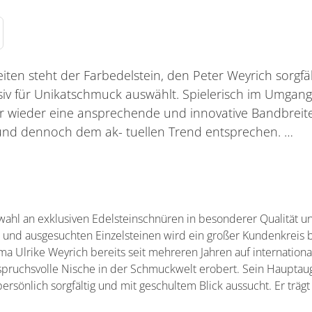
iten steht der Farbedelstein, den Peter Weyrich sorgfäl
iv für Unikatschmuck auswählt. Spielerisch im Umgan
r wieder eine ansprechende und innovative Bandbreite
und dennoch dem ak- tuellen Trend entsprechen. …
swahl an exklusiven Edelsteinschnüren in besonderer Qualität un
 und ausgesuchten Einzelsteinen wird ein großer Kundenkreis 
irma Ulrike Weyrich bereits seit mehreren Jahren auf internatio
nspruchsvolle Nische in der Schmuckwelt erobert. Sein Hauptau
persönlich sorgfältig und mit geschultem Blick aussucht. Er trägt