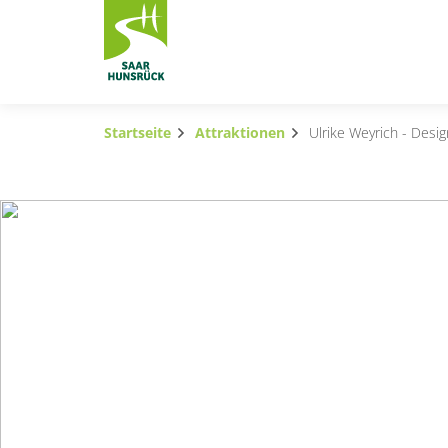
Zum Hauptinhalt springen
Startseite
Attraktionen
Ulrike Weyrich - Desig
Subnavigation umschalten
Subnavigation umschalten
Subnavigation umschalten
Subnavigation umschalten
Subnavigation umschalten
Subnavigation umschalten