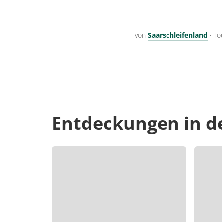
von
Saarschleifenland
·
To
Entdeckungen in d