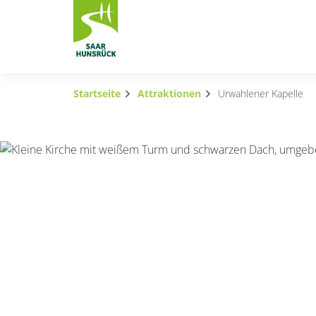
Zum Hauptinhalt springen
Startseite
Attraktionen
Urwahlener Kapelle
Subnavigation umschalten
Subnavigation umschalten
Subnavigation umschalten
Subnavigation umschalten
Subnavigation umschalten
Subnavigation umschalten