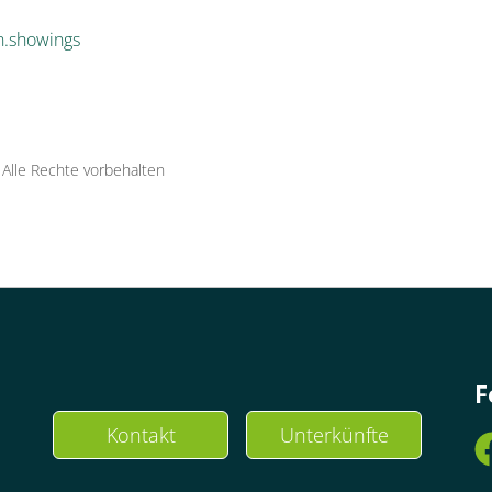
n.showings
·
Alle Rechte vorbehalten
F
Kontakt
Unterkünfte