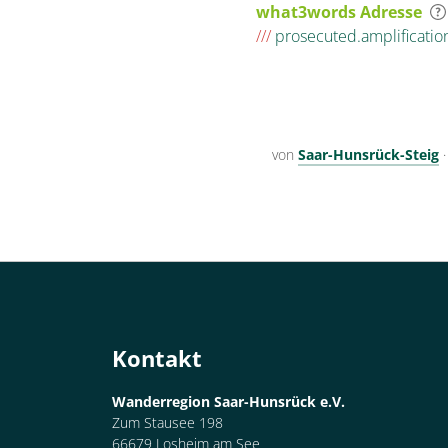
what3words Adresse
///
prosecuted.amplificatio
von
Saar-Hunsrück-Steig
Kontakt
Wanderregion Saar-Hunsrück e.V.
Zum Stausee 198
66679 Losheim am See