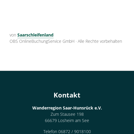
von
Saarschleifenland
OBS OnlineBuchungService GmbH
·
Alle Rechte vorbehalten
Kontakt
Wanderregion Saar-Hunsrück e.V.
Zum Stausee 198
66679 Losheim am See
Telefon 06872 / 9018100