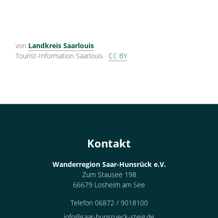
von
Landkreis Saarlouis
Tourist-Information Saarlouis
·
CC BY
Kontakt
Wanderregion Saar-Hunsrück e.V.
Zum Stausee 198
66679 Losheim am See
Telefon 06872 / 9018100
info@saar-hunsrueck-steig.de