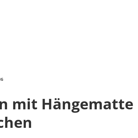
IG
 mit Hängematte 
chen