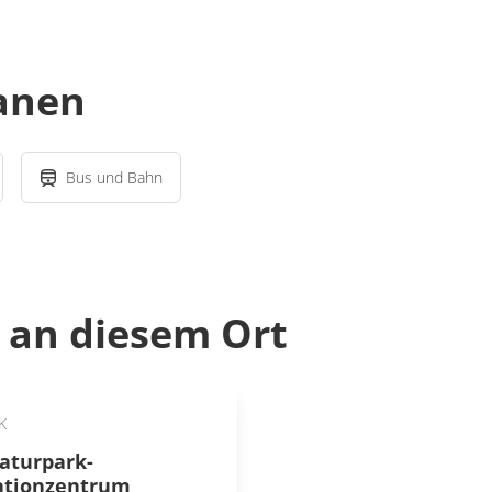
lanen
Bus und Bahn
an diesem Ort
K
aturpark-
ationzentrum