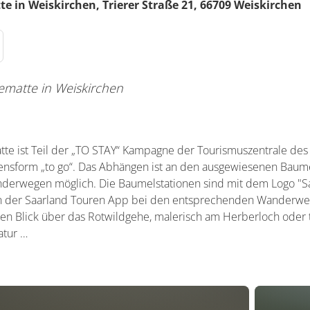
e in Weiskirchen,
Trierer Straße 21,
66709
Weiskirchen
matte in Weiskirchen
e ist Teil der „TO STAY“ Kampagne der Tourismuszentrale des 
ebensform „to go“. Das Abhängen ist an den ausgewiesenen Baum
erwegen möglich. Die Baumelstationen sind mit dem Logo "S
n der Saarland Touren App bei den entsprechenden Wanderwege
 Blick über das Rotwildgehe, malerisch am Herberloch oder t
atur …