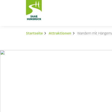
Zum Hauptinhalt springen
Startseite
Attraktionen
Wandern mit Hängemat
Subnavigation umschalten
Subnavigation umschalten
Subnavigation umschalten
Subnavigation umschalten
Subnavigation umschalten
Subnavigation umschalten