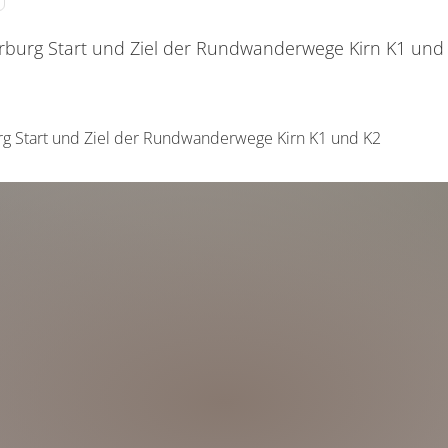
rburg Start und Ziel der Rundwanderwege Kirn K1 und
g Start und Ziel der Rundwanderwege Kirn K1 und K2