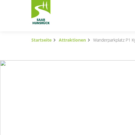
Zum Hauptinhalt springen
Startseite
Attraktionen
Wanderparkplatz P1 K
Subnavigation umschalten
Subnavigation umschalten
Subnavigation umschalten
Subnavigation umschalten
Subnavigation umschalten
Subnavigation umschalten