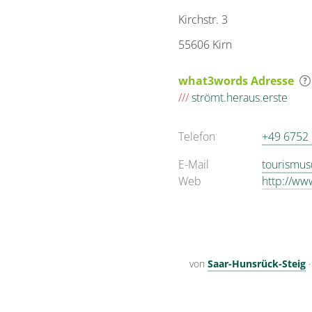
Kirchstr. 3
55606 Kirn
what3words Adresse
///
strömt.heraus.erste
Telefon
+49 6752
E-Mail
tourismus
Web
http://ww
von
Saar-Hunsrück-Steig