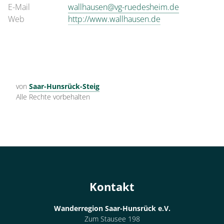
E-Mail
wallhausen@vg-ruedesheim.de
Web
http://www.wallhausen.de
von
Saar-Hunsrück-Steig
Alle Rechte vorbehalten
Kontakt
Wanderregion Saar-Hunsrück e.V.
Zum Stausee 198