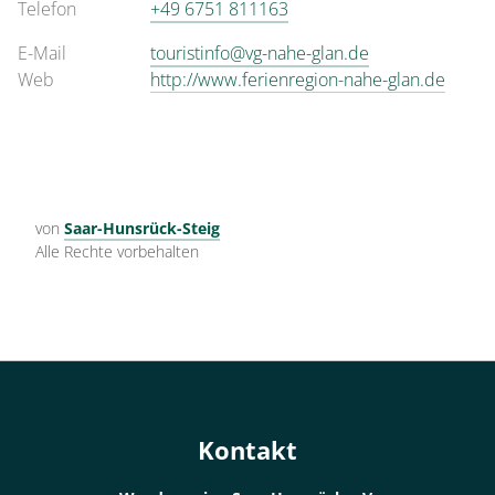
Telefon
+49 6751 811163
E-Mail
touristinfo@vg-nahe-glan.de
Web
http://www.ferienregion-nahe-glan.de
von
Saar-Hunsrück-Steig
Alle Rechte vorbehalten
Kontakt