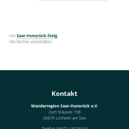
von
Saar-Hunsrück-Steig
Alle Rechte vorbehalten
Kontakt
Wanderregion Saar-Hunsrück e.V.
Zum Stausee 198
66679 Losheim am See
Telefon 06872 / 9018100