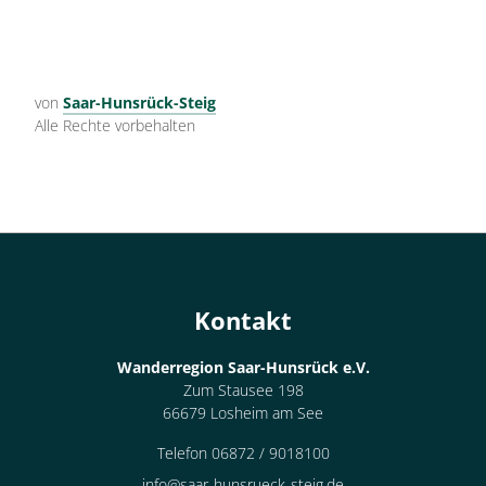
von
Saar-Hunsrück-Steig
Alle Rechte vorbehalten
Kontakt
Wanderregion Saar-Hunsrück e.V.
Zum Stausee 198
66679 Losheim am See
Telefon 06872 / 9018100
info@saar-hunsrueck-steig.de