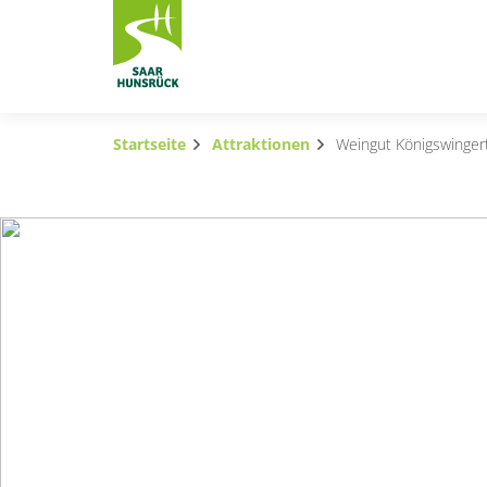
Zum Hauptinhalt springen
Startseite
Attraktionen
Weingut Königswinger
Subnavigation umschalten
Subnavigation umschalten
Subnavigation umschalten
Subnavigation umschalten
Subnavigation umschalten
Subnavigation umschalten