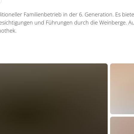
itioneller Familienbetrieb in der 6. Generation. Es biete
esichtigungen und Führungen durch die Weinberge. A
nothek.