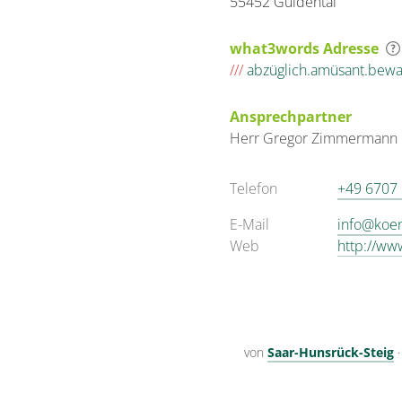
55452 Guldental
what3words Adresse
///
abzüglich.amüsant.bew
Ansprechpartner
Herr
Gregor
Zimmermann
Telefon
+49 6707
E-Mail
info@koen
Web
http://ww
von
Saar-Hunsrück-Steig