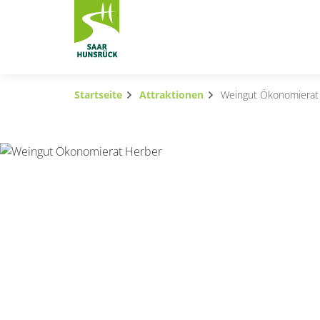
Zum Hauptinhalt springen
Startseite
Attraktionen
Weingut Ökonomierat
Subnavigation umschalten
Subnavigation umschalten
Subnavigation umschalten
Subnavigation umschalten
Subnavigation umschalten
Subnavigation umschalten