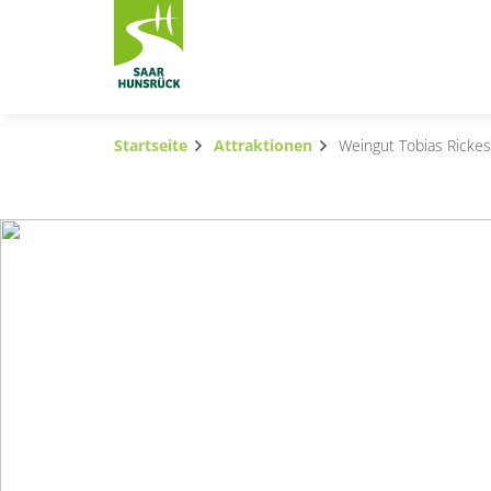
Zum Hauptinhalt springen
Startseite
Attraktionen
Weingut Tobias Rickes
Subnavigation umschalten
Subnavigation umschalten
Subnavigation umschalten
Subnavigation umschalten
Subnavigation umschalten
Subnavigation umschalten