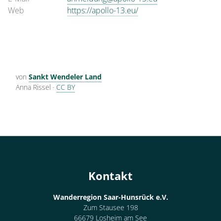
Web
https://apollo-13.eu/
von
Sankt Wendeler Land
Anna Rissel
·
CC BY
Kontakt
Wanderregion Saar-Hunsrück e.V.
Zum Stausee 198
66679 Losheim am See