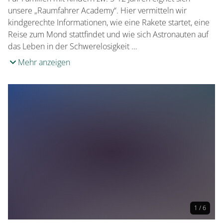
unsere „Raumfahrer Academy“. Hier vermitteln wir
kindgerechte Informationen, wie eine Rakete startet, eine
Reise zum Mond stattfindet und wie sich Astronauten auf
das Leben in der Schwerelosigkeit …
Mehr anzeigen
1 / 6