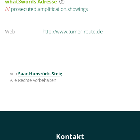
what3words Adresse
///
prosecuted.amplification.showings
Web
http://www.turner-route.de
von
Saar-Hunsrück-Steig
Alle Rechte vorbehalten
Kontakt