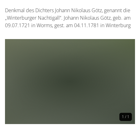
Denkmal des Dichters Johann Nikolaus Götz, genannt die
„Winterburger Nachtigall“. Johann Nikolaus Götz, geb. am
09.07.1721 in Worms, gest. am 04.11.1781 in Winterburg
1 / 1