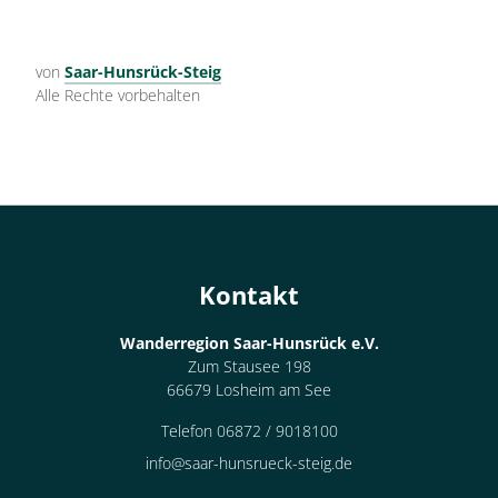
von
Saar-Hunsrück-Steig
Alle Rechte vorbehalten
Kontakt
Wanderregion Saar-Hunsrück e.V.
Zum Stausee 198
66679 Losheim am See
Telefon 06872 / 9018100
info@saar-hunsrueck-steig.de