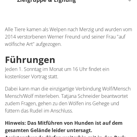
Ausrichtung
Für Familien besonders geeignet
Alle Tiere kamen als Welpen nach Merzig und wurden vom
2014 verstorbenen Werner Freund und seiner Frau "auf
wölfische Art" aufgezogen.
Altersgruppe Kinder
4-6 Jahre
Führungen
Jeden 1. Sonntag im Monat um 16 Uhr findet ein
kostenloser Vortrag statt.
Dabei kann man die einzigartige Verbindung Wolf/Mensch
Mensch/Wolf miterleben. Tatjana Schneider beantwortet
zudem Fragen, gehen zu den Wölfen ins Gehege und
füttern das Rudel im Anschluss.
Hinweis: Das Mitführen von Hunden ist auf dem
gesamten Gelände leider untersagt.