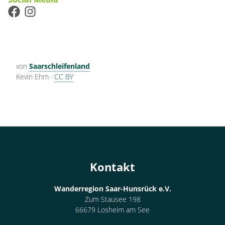
von
Saarschleifenland
Kevin Ehm
·
CC BY
Kontakt
Wanderregion Saar-Hunsrück e.V.
Zum Stausee 198
66679 Losheim am See