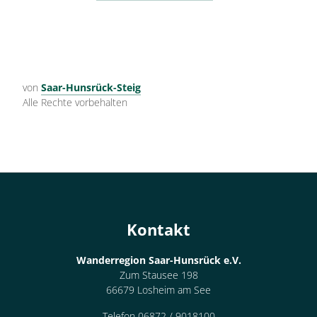
von
Saar-Hunsrück-Steig
Alle Rechte vorbehalten
Kontakt
Wanderregion Saar-Hunsrück e.V.
Zum Stausee 198
66679 Losheim am See
Telefon 06872 / 9018100