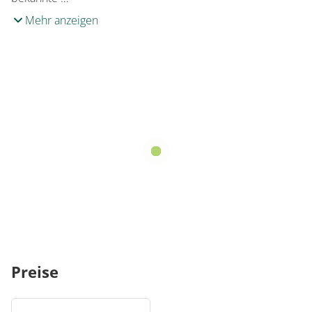
3
Mehr anzeigen
Entfernung zur nächsten ÖPNV-Haltestelle (in
km)
1
Preise