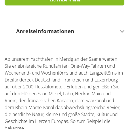
Anreiseinformationen
Verkehrsinfrastruktur
Mit öffentlichen Verkehrsmitteln gut zu erreichen
Ab unserem Yachthafen in Merzig an der Saar erwarten
Busparkplätze vorhanden
Sie erlebnisreiche Rundfahrten, One-Way-Fahrten und
Parkmöglichkeiten am Haus
Wochenend- und Wochentörns und auch Langzeittörns im
Dreiländereck Deutschland, Frankreich und Luxemburg
auf über 2000 Flusskilometer. Erleben und genießen Sie
Entfernung zur nächsten Au­to­bahn­an­schluss­
auf den Flüssen Saar, Mosel, Lahn, Neckar, Main und
stel­le (in km)
Rhein, den französischen Kanälen, dem Saarkanal und
2
dem Rhein-Marne-Kanal das abwechslungsreiche Revier,
die herrliche Natur, kleine und große Städte, Kultur und
Entfernung zum nächsten Bahnhof (in km)
Geschichte im Herzen Europas. So zum Beispiel die
bekannte …