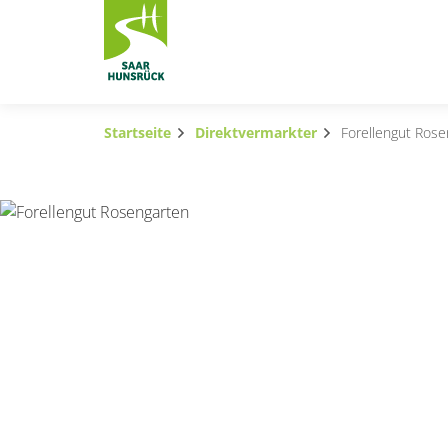
Zum Hauptinhalt springen
Startseite
Direktvermarkter
Forellengut Rose
Subnavigation umschalten
Subnavigation umschalten
Subnavigation umschalten
Subnavigation umschalten
Subnavigation umschalten
Subnavigation umschalten