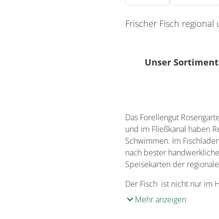
Frischer Fisch regional
Unser Sortiment
Fleisch- und Wurst
Fisch
Das Forellengut Rosengarte
und im Fließkanal haben Re
Schwimmen. Im Fischladen g
nach bester handwerklicher
Speisekarten der regional
Der Fisch ist nicht nur im 
Mehr anzeigen