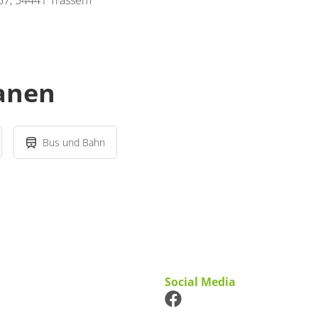
57, 54441 Trassem
lanen
Bus und Bahn
Social Media