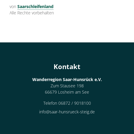
von
Saarschleifenland
Alle Rechte vorbehalten
Kontakt
Wanderregion Saar-Hunsrück e.V.
Zum Stausee 198
66679 Losheim am See
Telefon 06872 / 9018100
info@saar-hunsrueck-steig.de