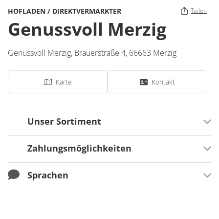
HOFLADEN / DIREKTVERMARKTER
Teilen
Genussvoll Merzig
Genussvoll Merzig,
Brauerstraße 4,
66663
Merzig
Karte
Kontakt
Unser Sortiment
Zahlungsmöglichkeiten
Getränke
Schnaps / Brände / Liköre
Sprachen
Zahlungsmöglichkeiten
Wein
Most / Cider
Barzahlung
Sprachen
Handwerkliche Produkte
Deutsch