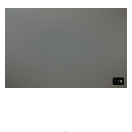
Deko-/ Geschenkartikel
Weitere regionalen Erzeugnisse
Marmelade/Gelee
Gewürze
Tee
Essig
Öl
1 / 8