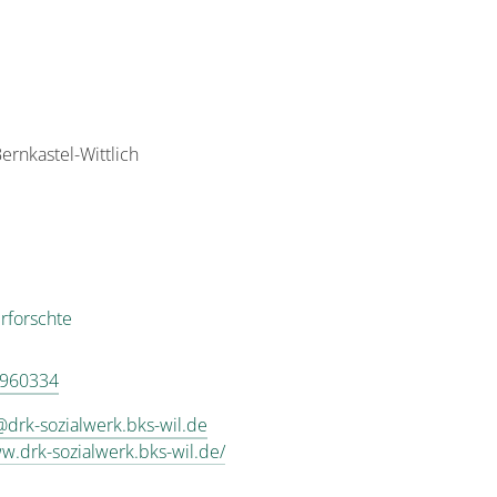
rnkastel-Wittlich
rforschte
 960334
drk-sozialwerk.bks-wil.de
ww.drk-sozialwerk.bks-wil.de/