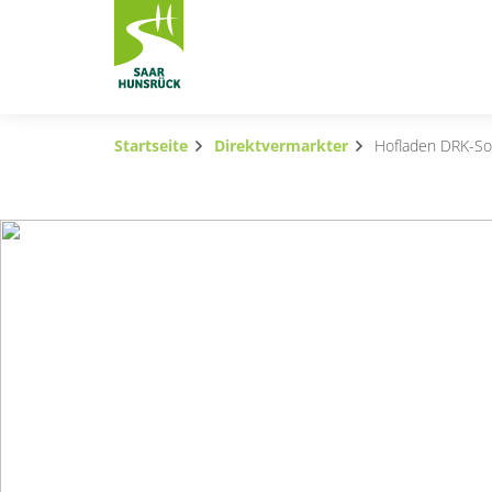
Zum Hauptinhalt springen
Startseite
Direktvermarkter
Hofladen DRK-Soz
Subnavigation umschalten
Subnavigation umschalten
Subnavigation umschalten
Subnavigation umschalten
Subnavigation umschalten
Subnavigation umschalten