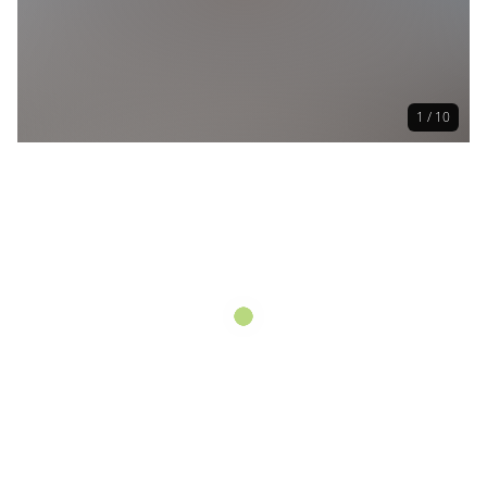
Getränke
Schnaps / Brände / Liköre
Weitere regionalen Erzeugnisse
1 / 10
Gewürze
Essig
Öl
Honig