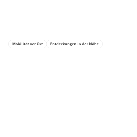
Brotaufstriche
Öl
Honig
Mobilität vor Ort
Entdeckungen in der Nähe