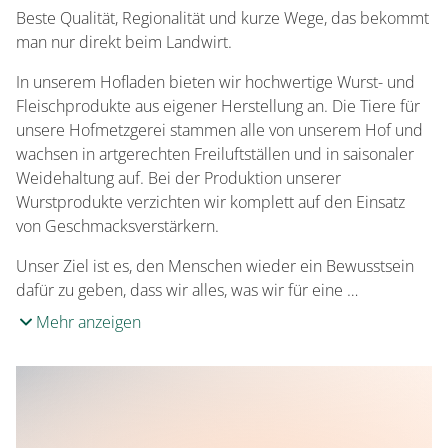
Schweinefleisch/-wurst
Beste Qualität, Regionalität und kurze Wege, das bekommt
Hähnchenfleisch
man nur direkt beim Landwirt.
Wildfleisch/-wurst
In unserem Hofladen bieten wir hochwertige Wurst- und
Rindfleisch/-wurst
Fleischprodukte aus eigener Herstellung an. Die Tiere für
Putenfleisch
unsere Hofmetzgerei stammen alle von unserem Hof und
wachsen in artgerechten Freiluftställen und in saisonaler
Milchprodukte
Weidehaltung auf. Bei der Produktion unserer
Käse
Wurstprodukte verzichten wir komplett auf den Einsatz
Frischmilch
von Geschmacksverstärkern.
Joghurt
Unser Ziel ist es, den Menschen wieder ein Bewusstsein
dafür zu geben, dass wir alles, was wir für eine …
Hühnereier
Mehr anzeigen
Eier aus Freilandhaltung
Obstsorten
Äpfel
Birnen