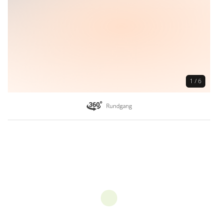
Gemüse
Salate
Wurzelgemüse
Kartoffeln
Getreideerzeugnisse
1 / 6
Nudeln
Rundgang
Backwaren
Brot
Brötchen
Getränke
Schnaps / Brände / Liköre
Weitere regionalen Erzeugnisse
Marmelade/Gelee