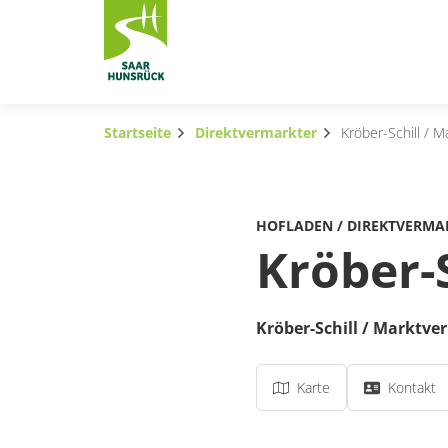
Zum Hauptinhalt springen
Startseite
Direktvermarkter
Kröber-Schill / M
Subnavigation umschalten
Subnavigation umschalten
HOFLADEN / DIREKTVERMA
Subnavigation umschalten
Kröber-
Subnavigation umschalten
Kröber-Schill / Marktve
Subnavigation umschalten
Subnavigation umschalten
Karte
Kontakt