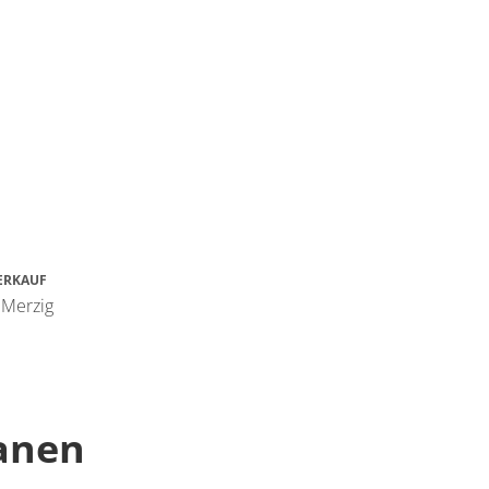
ERKAUF
 Merzig
lanen