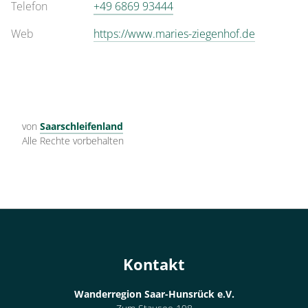
Telefon
+49 6869 93444
Web
https://www.maries-ziegenhof.de
von
Saarschleifenland
Alle Rechte vorbehalten
Kontakt
Wanderregion Saar-Hunsrück e.V.