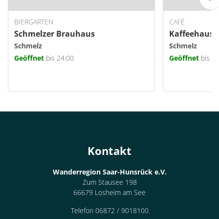
BIERGARTEN
CAFÉ
Schmelzer Brauhaus
Kaffeehaus E
Schmelz
Schmelz
Geöffnet
bis 24:00
Geöffnet
bis 1
Kontakt
Wanderregion Saar-Hunsrück e.V.
Zum Stausee 198
66679 Losheim am See
Telefon 06872 / 9018100